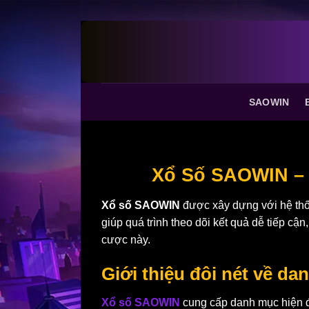
Bỏ
qua
nội
dung
SAOWIN
Xổ Số SAOWIN – 
Xổ số SAOWIN
được xây dựng với hệ thốn
giúp quá trình theo dõi kết quả dễ tiếp cận
cược này.
Giới thiệu đôi nét về 
Xổ số SAOWIN
cung cấp danh mục hiện đạ