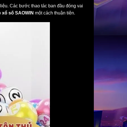
liệu. Các bước thao tác ban đầu đóng vai
p
xổ số SAOWIN
một cách thuận tiện.