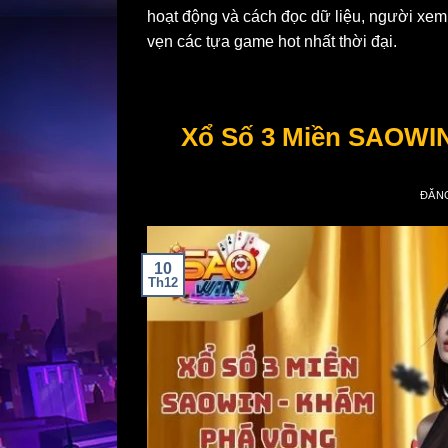
hoạt động và cách đọc dữ liệu, người xe
vẹn các tựa game hot nhất thời đại.
Xổ Số 3 Miền SAOWI
ĐĂN
10
Th12