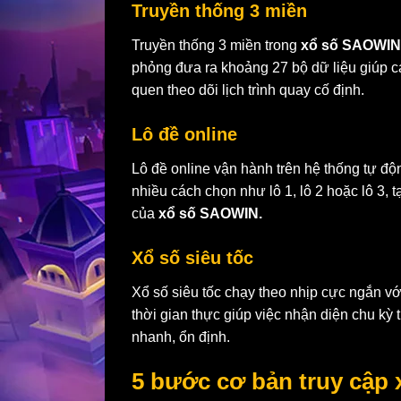
Truyền thống 3 miền
Truyền thống 3 miền trong
xổ số SAOWIN
phỏng đưa ra khoảng 27 bộ dữ liệu giúp cá
quen theo dõi lịch trình quay cố định.
Lô đề online
Lô đề online vận hành trên hệ thống tự độn
nhiều cách chọn như lô 1, lô 2 hoặc lô 3,
của
xổ số SAOWIN.
Xổ số siêu tốc
Xổ số siêu tốc chạy theo nhịp cực ngắn vớ
thời gian thực giúp việc nhận diện chu kỳ 
nhanh, ổn định.
5 bước cơ bản truy cập