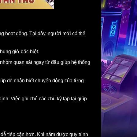
ng hoạt động. Tại đây, người mới có thể
khung giờ đặc biệt.
h nhóm quan sát ngay từ đầu giúp hệ thống
 giúp dễ nhận biết chuyển động của từng
nh. Việc ghi chú các chu kỳ lặp lại giúp
n dễ tiếp cận hơn. Khi nắm được quy trình