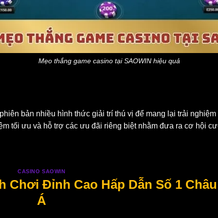
Mẹo thắng game casino tại SAOWIN hiệu quả
 phiên bản nhiều hình thức giải trí thú vị để mang lại trải nghi
iệm tối ưu và hỗ trợ các ưu đãi riêng biệt nhằm đưa ra cơ hội c
CASINO SAOWIN
h Chơi Đỉnh Cao Hấp Dẫn Số 1 Châu
Á