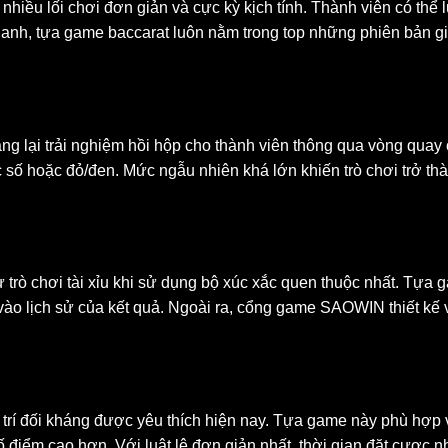
i nhiều lối chơi đơn giản và cực kỳ kịch tính. Thành viên có thể
anh, tựa game baccarat luôn nằm trong top những phiên bản giải
g lại trải nghiệm hồi hộp cho thành viên thông qua vòng quay 
số hoặc đỏ/đen. Mức ngẫu nhiên khá lớn khiến trò chơi trở th
như trò chơi tài xỉu khi sử dụng bộ xúc xắc quen thuộc nhất. Tự
o lịch sử của kết quả. Ngoài ra, cổng game SAOWIN thiết kế 
i trí đối kháng được yêu thích hiện nay. Tựa game này phù hợp
 điểm cao hơn. Với luật lệ đơn giản nhất, thời gian đặt cược n