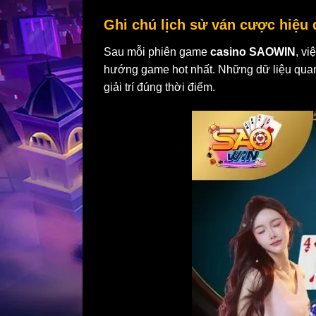
Ghi chú lịch sử ván cược hiệu 
Sau mỗi phiên game
casino SAOWIN
, vi
hướng game hot nhất. Những dữ liệu quan t
giải trí đúng thời điểm.