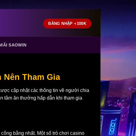
ĐĂNG NHẬP +100K
MÃI SAOWIN
n Nên Tham Gia
cược cập nhật các thông tin về người chia
ên tâm ăn thưởng hấp dẫn khi tham gia
công bằng nhất. Một số trò chơi casino