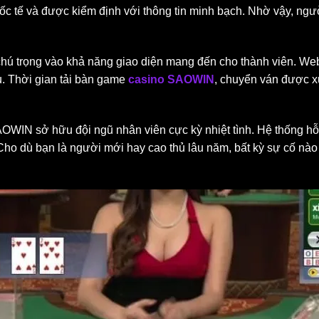
ốc tế và được kiểm định với thông tin minh bạch. Nhờ vậy, ngư
chú trọng vào khả năng giao diện mang đến cho thành viên. Web
âu. Thời gian tải bàn game
casino SAOWIN
, chuyển ván được x
OWIN sở hữu đội ngũ nhân viên cực kỳ nhiệt tình. Hệ thống hỗ 
 Cho dù bạn là người mới hay cao thủ lâu năm, bất kỳ sự cố nà