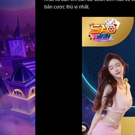
bản cược thú vị nhất.