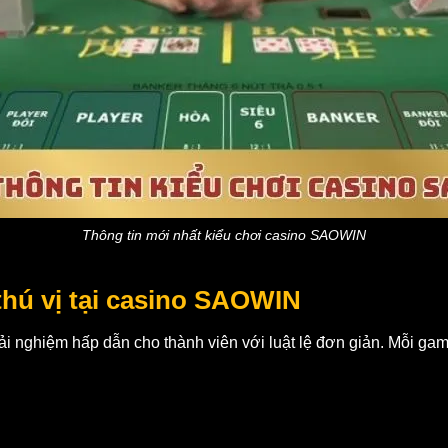
Thông tin mới nhất kiểu chơi casino SAOWIN
hú vị tại casino SAOWIN
i nghiệm hấp dẫn cho thành viên với luật lệ đơn giản. Mỗi gam